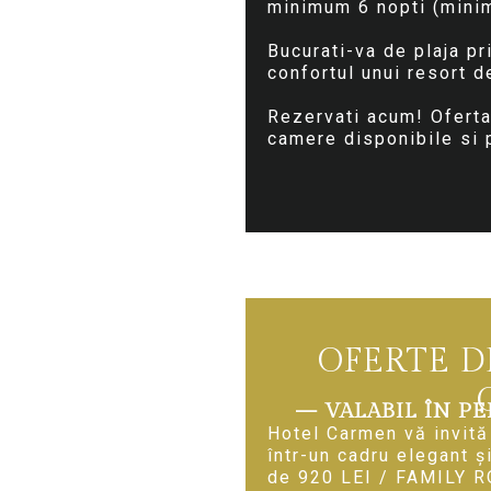
minimum 6 nopti (minim
Bucurati-va de plaja pr
confortul unui resort d
Rezervati acum! Oferta
camere disponibile si p
OFERTE D
— VALABIL ÎN PER
Hotel Carmen vă invită
într-un cadru elegant ș
de 920 LEI / FAMILY RO