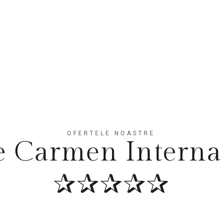
Hotel Carmen Venus
» Oferte Hotel Carmen Inte
OFERTELE NOASTRE
e Carmen Interna
✰✰✰✰✰