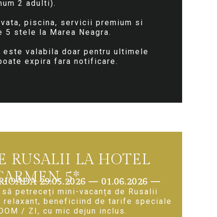
um 2 adulti).
ivata, piscina, servicii premium si
e 5 stele la Marea Neagra.
 este valabila doar pentru ultimele
oate expira fara notificare.
E RUSALII LA HOTEL
CARMEN 5*
IOADA 29.05.2026 — 01.06.2026 —
 să petreceți mini-vacanța de Rusalii
i relaxant, beneficiind de tarife speciale
OM / ZI, cu mic dejun inclus.