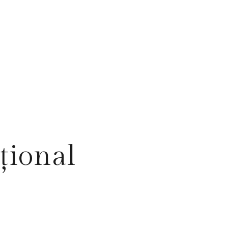
rnațional
țional